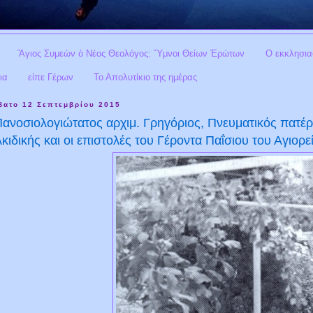
Ἅγιος Συμεὼν ὁ Νέος Θεολόγος: Ὕμνοι Θείων Ἐρώτων
Ο εκκλησια
ια
είπε Γέρων
Το Απολυτίκιο της ημέρας
βατο 12 Σεπτεμβρίου 2015
ανοσιολογιώτατος αρχιμ. Γρηγόριος, Πνευματικός πατ
κιδικής και οι επιστολές του Γέροντα Παΐσιου του Αγιορε