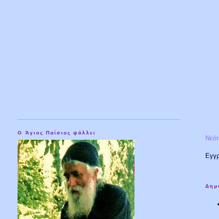
Ο Άγιος Παίσιος ψάλλει
Νεότ
Εγγ
Δημ