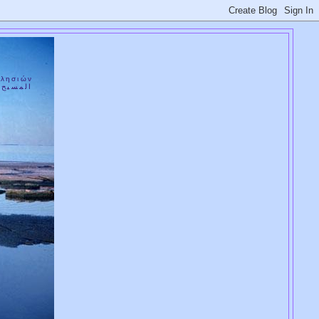
κλησιών
ا