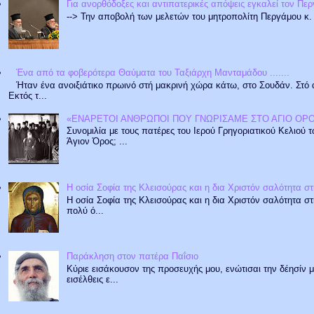
Για ανορθόδοξες και αντιπατερικές απόψεις εγκαλεί τον Πε
--> Την αποβολή των μελετών του μητροπολίτη Περγάμου κ. Ι
Ένα από τα φοβερότερα Θαύματα του Ταξιάρχη Μανταμάδου .......
Ήταν ένα ανοιξιάτικο πρωινό στή μακρινή χώρα κάτω, στο Σουδάν. Στό 
Εκτός τ...
«ΕΝΑΡΕΤΟΙ ΑΝΘΡΩΠΟΙ ΠΟΥ ΓΝΩΡΙΣΑΜΕ ΣΤΟ ΑΓΙΟ ΟΡΟ
Συνομιλία με τους πατέρες του Ιερού Γρηγοριατικού Κελιού
Άγιον Όρος; ...
Η οσία Σοφία της Κλεισούρας και η δια Χριστόν σαλότητα 
Η οσία Σοφία της Κλεισούρας και η δια Χριστόν σαλότητα σ
πολύ ό...
Παράκληση στον πατέρα Παΐσιο
Κύριε εισάκουσον της προσευχής μου, ενώτισαι την δέησίν μ
εισέλθεις ε...