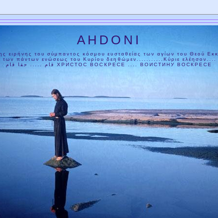
AHDONI
ης ειρήνης του σύμπαντος κόσμου ευσταθείας των αγίων του Θεού Εκ
 των πάντων ενώσεως του Κυρίου δεηθώμεν...........Κύριε ελέησον.... لمسيح
قام ..... حقا قام ХРИСТОС ВОСКРЕСЕ .... ВОИСТИНУ ВОСКРЕСЕ