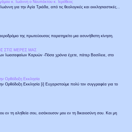
ργάμου κ. Ιωάννη ο Ναυπάκτου κ. Ιερόθεος
ωάννη για την Αγία Τριάδα, από τις θεολογικές και εκκλησιαστικές...
αεροδρόμιο της πρωτεύουσας παρατηρείτο μια ασυνήθιστη κίνηση.
Σ ΣΤΙΣ ΜΕΡΕΣ ΜΑΣ
 των Ιωασαφαίων Καρυών -Πόσα χρόνια έχετε, πάτερ Βασίλειε, στο
στην Ορθόδοξη Εκκλησία
την Ορθόδοξη Εκκλησία [i] Ευχαριστούμε πολύ τον συγγραφέα για το
ου εν τη αληθεία σου, εισάκουσον μου εν τη δικαιοσύνη σου. Και μη