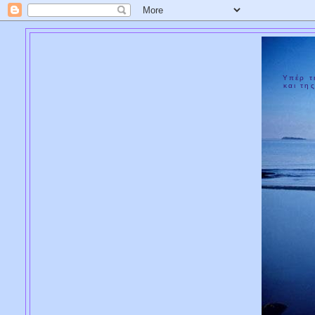
Υπέρ τ
και της