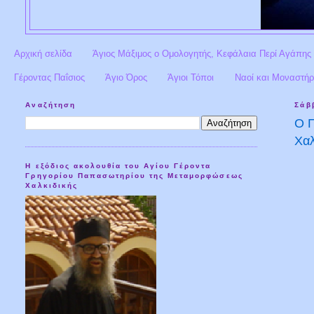
Αρχική σελίδα
Άγιος Μάξιμος ο Ομολογητής, Κεφάλαια Περί Αγάπης
Γέροντας Παΐσιος
Άγιο Όρος
Άγιοι Τόποι
Ναοί και Μοναστήρ
Αναζήτηση
Σάβ
Ο Π
Χαλ
Η εξόδιος ακολουθία του Αγίου Γέροντα
Γρηγορίου Παπασωτηρίου της Μεταμορφώσεως
Χαλκιδικής